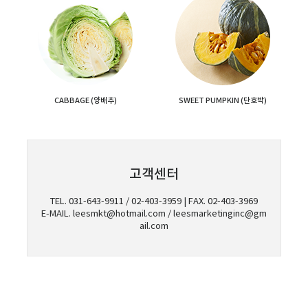
CABBAGE
(양배추)
SWEET
PUMPKIN
(단호박)
고객센터
TEL. 031-643-9911 / 02-403-3959 | FAX. 02-403-3969
E-MAIL. leesmkt@hotmail.com / leesmarketinginc@gm
ail.com