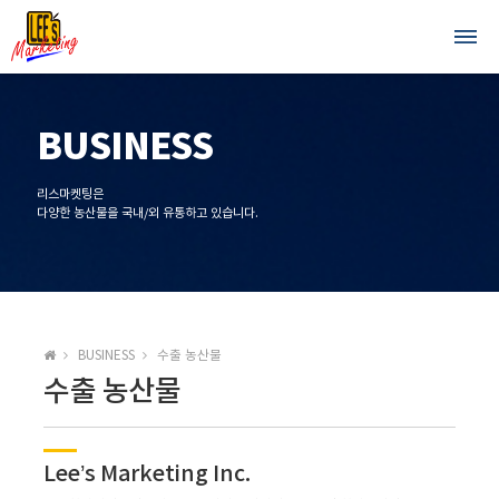
G
o
t
o
c
o
BUSINESS
n
t
e
리스마켓팅은
n
다양한 농산물을 국내/외 유통하고 있습니다.
t
H
BUSINESS
수출 농산물
o
수출 농산물
m
e
Lee’s Marketing Inc.